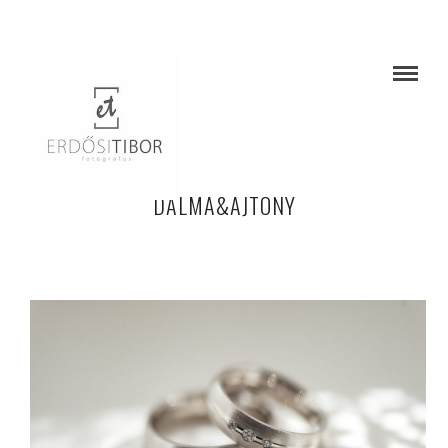
DALMA&AJTONY